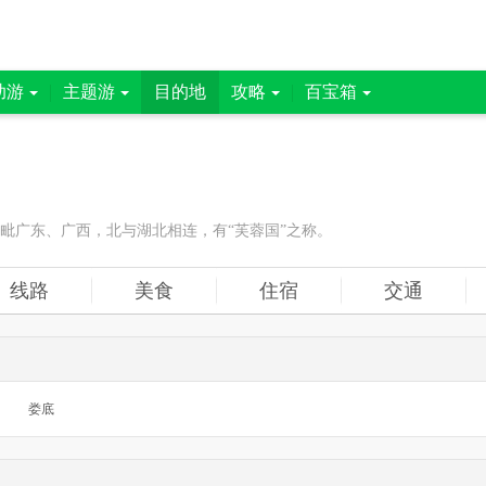
助游
主题游
目的地
攻略
百宝箱
毗广东、广西，北与湖北相连，有“芙蓉国”之称。
线路
美食
住宿
交通
娄底