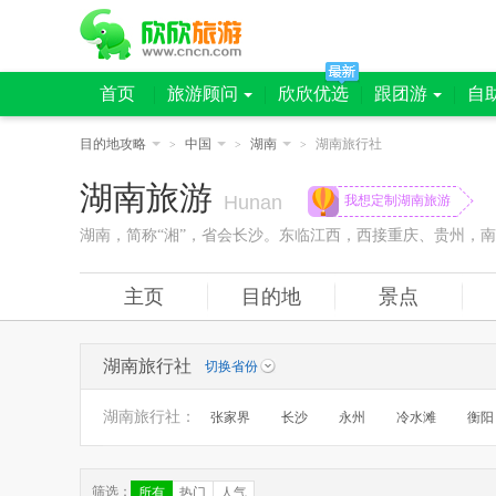
首页
旅游顾问
欣欣优选
跟团游
自
目的地攻略
中国
湖南
湖南旅行社
>
>
>
湖南旅游
Hunan
我想定制湖南旅游
湖南，简称“湘”，省会长沙。东临江西，西接重庆、贵州，南
主页
目的地
景点
湖南旅行社
切换省份
湖南旅行社
：
张家界
长沙
永州
冷水滩
衡阳
筛选：
所有
热门
人气