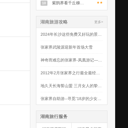
紫鹊界看千丘梯田二日游
★★
10
湖南旅游攻略
更多
2024年长沙这些免费又好玩的景点千万别错过！
张家界武陵源迎新年首场大雪
神奇而难忘的张家界-凤凰游记——自助之旅
2012年2月张家界之行最全最经典攻略
地久天长海誓山盟 三月女人的挚爱旅途景观
张家界自助游--寻觅“18岁的少女溶洞” 龙王洞
湖南旅行服务