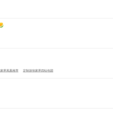
张家界凤凰推荐
定制游张家界四钻包团