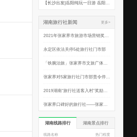
【长沙出发]岳阳纯玩一日游 岳阳楼、洞庭湖一日游
湖南旅行社新闻
更多
2021年张家界市旅游市场营销奖励实施方案
永定区依法关停5处旅行社门市部
「铁腕治旅」张家界市文旅广体局对全市旅行社进行督察
张家界对5家旅行社门市部责令停业整顿
2019湖南“旅行社送客入村”奖励名单公示 共89家
张家界口碑好的旅行社——张家界盛和国际旅行社，用心做好旅游
湖南线路排行
湖南景点排行
线路名称
热门程度