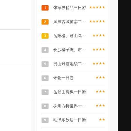
张家界精品三日游
★★★★★
1
凤凰古城苗寨二日游
★★★★★
2
岳阳楼、君山岛一日游
★★★★
3
长沙橘子洲、市内一日游
★★★★
4
崀山丹霞地貌二日游
★★★★
5
怀化一日游
★★★
6
岳麓山赏枫一日游
★★★
7
株州方特世界一日游
★★★
8
毛泽东故居一日游
★★
9