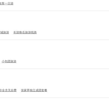
散客一日游
古城旅游
长韶衡岳旅游线路
小包团旅游
价全含无自费
张家界独立成团套餐