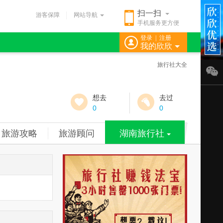
扫一扫
游客保障
网站导航
手机服务更方便
登录
|
注册
我的欣欣
旅行社大全
想去
去过
0
0
旅游攻略
旅游顾问
湖南旅行社