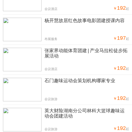
192
￥
起
会议酒店
杨开慧故居红色故事电影团建授课内容
197
￥
起
布展服务
张家界动能体育团建|产业马拉松徒步拓
展活动
192
￥
起
会议酒店
石门趣味运动会策划机构哪家专业
192
￥
起
会议旅游
英大财险湖南分公司林科大篮球趣味运
动会团建活动
192
￥
起
会议旅游