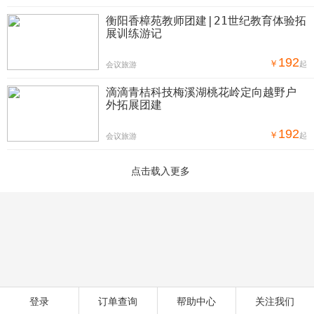
衡阳香樟苑教师团建|21世纪教育体验拓
展训练游记
192
￥
起
会议旅游
滴滴青桔科技梅溪湖桃花岭定向越野户
外拓展团建
192
￥
起
会议旅游
登录
订单查询
帮助中心
关注我们