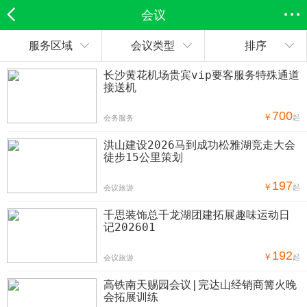
会议
服务区域
会议类型
排序
欣欣首页
全部分类
搜索
登录欣欣
长沙黄花机场贵宾vip要客服务特殊通道
接送机
700
￥
起
会务服务
洪山建设2026马到成功松雅湖竞走大会
徒步15公里策划
197
￥
起
会议旅游
千思装饰总千龙湖团建拓展趣味运动日
记202601
192
￥
起
会议旅游
高铁南天赐园会议|完达山经销商篝火晚
会拓展训练