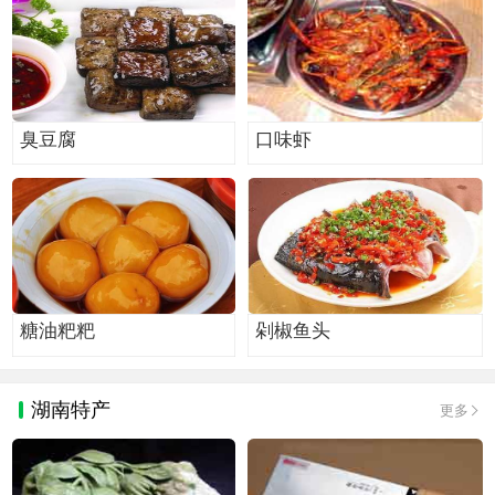
臭豆腐
口味虾
糖油粑粑
剁椒鱼头
湖南特产
更多