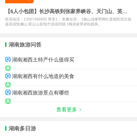
【6人小包团】长沙高铁到张家界峡谷、天门山、芙蓉
镇、凤凰5日
联系电话：13507496855 尊享1： 套餐住宿： 1晚山顶奢野网红度假民宿五德
嘉苑或悦澜山.观云山居/悦竹居或同级 1晚张家界碧桂园凤...
湖南旅游问答
湖南湘西土特产什么值得买
湖南湘西有什么地道的美食
湖南湘西旅游景点有哪些
查看更多
湖南多日游