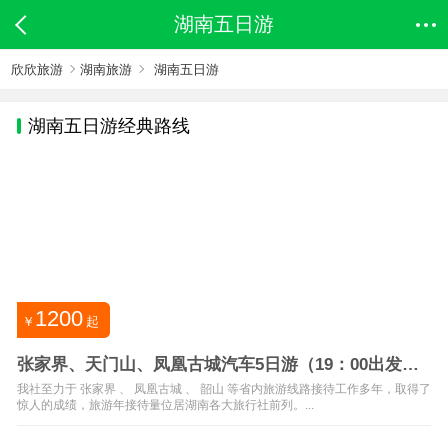
湖南五日游
欣欣旅游
湖南旅游
湖南五日游
湖南
五日游经典路线
1200
￥
起
张家界、天门山、凤凰古城汽车5日游（19：00出发，
纯玩团）
我社至力于 张家界 、 凤凰古城 、 韶山 等省内旅游线路接待工作多年，取得了
惊人的成绩，旅游年接待量位居湖南各大旅行社前列。...