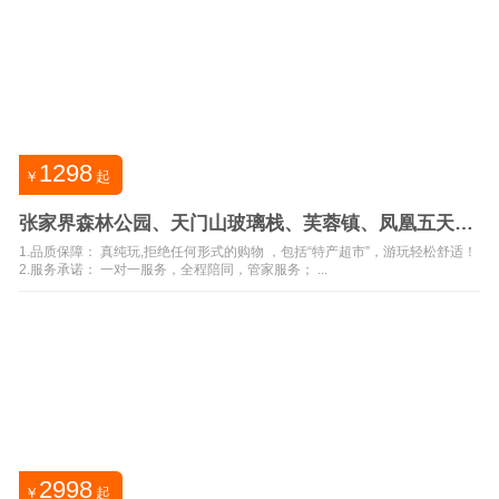
1298
￥
起
张家界森林公园、天门山玻璃栈、芙蓉镇、凤凰五天四
晚纯玩0购物
1.品质保障： 真纯玩,拒绝任何形式的购物 ，包括“特产超市”，游玩轻松舒适！
2.服务承诺： 一对一服务，全程陪同，管家服务； ...
2998
￥
起