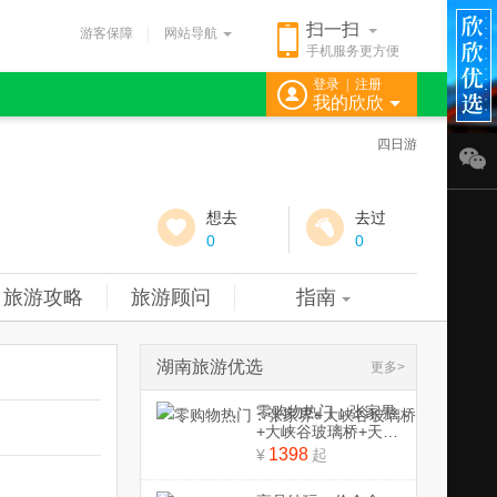
扫一扫
游客保障
网站导航
手机服务更方便
登录
|
注册
我的欣欣
四日游
想去
去过
0
0
旅游攻略
旅游顾问
指南
湖南旅游优选
更多>
零购物热门：张家界
+大峡谷玻璃桥+天门
山+魅力湘西品质3日
1398
¥
起
游