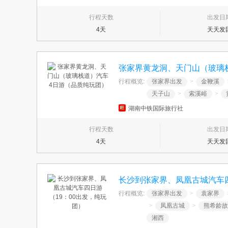
行程天数
出发日
4天
天天发
张家界黄龙洞、天门山（玻璃
行程概览:
张家界出发
>
金鞭溪
天子山
>
索溪峪
>
湖南中铁国际旅行社
行程天数
出发日
4天
天天发
长沙到张家界、凤凰古城汽车四
行程概览:
张家界出发
>
袁家界
>
凤凰古城
>
熊希龄故
湘西