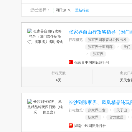
您已选择：
四日游
重新筛选
张家界自由行攻略指导（附门
行程概览:
张家界国家森林公园出发
张家界十里画廊
>
天门
>
张家界
张家界中国国际旅行社
行程天数
出发日
4天
天天发
长沙到张家界、凤凰精品纯玩
行程概览:
张家界出发
>
天子山
杨家界
>
贺龙故居
>
湖南中铁国际旅行社