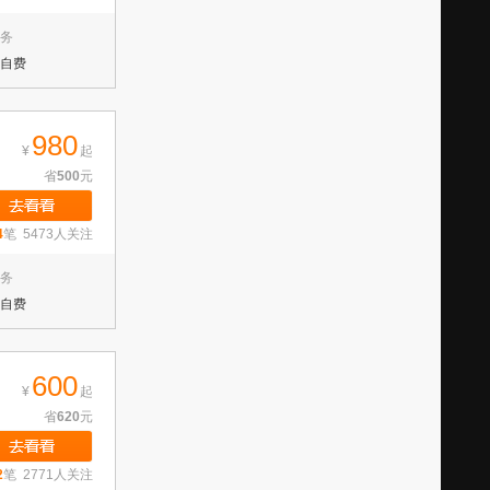
务
自费
980
¥
起
省
500
元
4
笔 5473人关注
务
自费
600
¥
起
省
620
元
2
笔 2771人关注