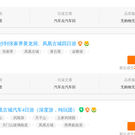
期
往返交通
品质服
团
汽车去汽车回
无购物无
长沙到张家界黄龙洞、凤凰古城四日游
张家界
>
凤凰古城
>
黄石寨
>
金鞭溪
>
最近成交
期
往返交通
品质服
团
汽车去汽车回
无购物无
凰古城汽车4日游（深度游，纯玩团）
山
>
武陵源
>
天子山
>
土家风情园
>
天门山玻璃栈道
>
凤凰古城
>
熊希龄故居
>
最近成交