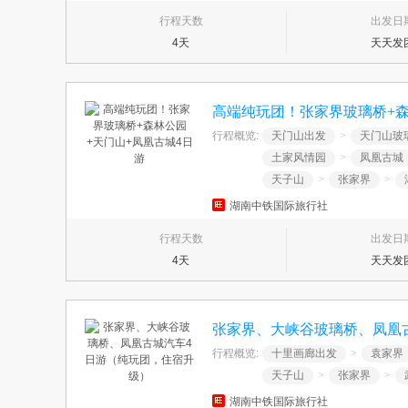
行程天数
出发日
4天
天天发
高端纯玩团！张家界玻璃桥+森
行程概览:
天门山出发
>
天门山玻
土家风情园
>
凤凰古城
天子山
>
张家界
>
湖南中铁国际旅行社
行程天数
出发日
4天
天天发
张家界、大峡谷玻璃桥、凤凰
行程概览:
十里画廊出发
>
袁家界
天子山
>
张家界
>
湖南中铁国际旅行社