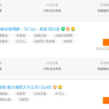
期
往返交通
品质服
团
汽车去汽车回
无购物无
大峡谷玻璃桥－天门山－凤凰 四日游
璃栈道
>
芙蓉镇
>
凤凰古城
>
大峡谷玻璃桥
>
袁家界
>
天子山
>
张家界十里画廊
>
张家界
>
最近成交
期
往返交通
品质服
团
汽车去汽车回
无购物无
鞭溪-魅力湘西天子山天门山4日
璃栈道
>
袁家界
>
百龙天梯
>
天子山
>
森林公园
>
张家界