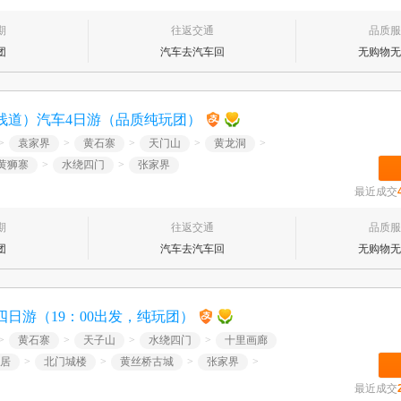
期
往返交通
品质服
团
汽车去汽车回
无购物无
栈道）汽车4日游（品质纯玩团）
>
袁家界
>
黄石寨
>
天门山
>
黄龙洞
>
黄狮寨
>
水绕四门
>
张家界
最近成交
期
往返交通
品质服
团
汽车去汽车回
无购物无
日游（19：00出发，纯玩团）
>
黄石寨
>
天子山
>
水绕四门
>
十里画廊
居
>
北门城楼
>
黄丝桥古城
>
张家界
>
最近成交