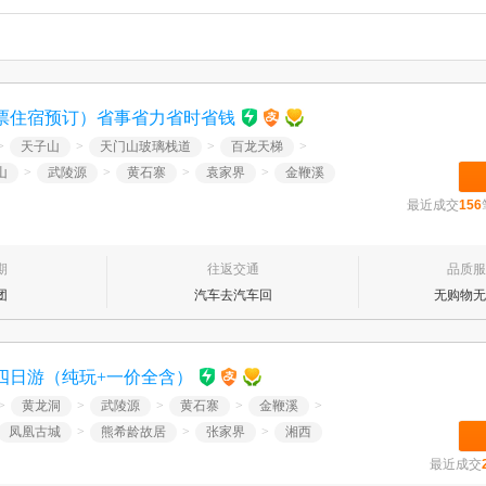
票住宿预订）省事省力省时省钱
>
天子山
>
天门山玻璃栈道
>
百龙天梯
>
山
>
武陵源
>
黄石寨
>
袁家界
>
金鞭溪
最近成交
156
期
往返交通
品质服
团
汽车去汽车回
无购物无
四日游（纯玩+一价全含）
>
黄龙洞
>
武陵源
>
黄石寨
>
金鞭溪
>
凤凰古城
>
熊希龄故居
>
张家界
>
湘西
最近成交