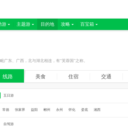
助游
主题游
目的地
攻略
百宝箱
毗广东、广西，北与湖北相连，有“芙蓉国”之称。
线路
美食
住宿
交通
五日游
常德
张家界
益阳
郴州
永州
怀化
娄底
湘西
自驾游