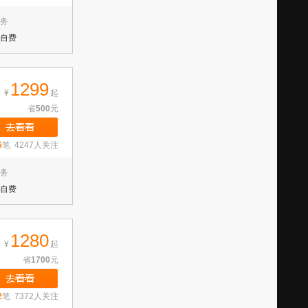
务
自费
1299
¥
起
省
500
元
6
笔 4247人关注
务
自费
1280
¥
起
省
1700
元
2
笔 7372人关注