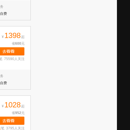
务
自费
1398
¥
起
省
600
元
笔 75590人关注
务
自费
1028
¥
起
省
952
元
1
笔 3795人关注