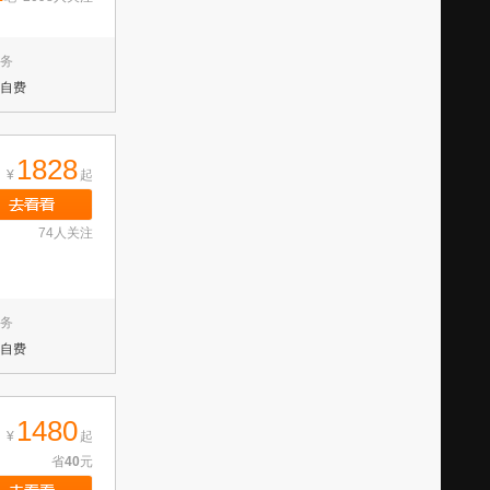
务
自费
1828
¥
起
74人关注
务
自费
1480
¥
起
省
40
元