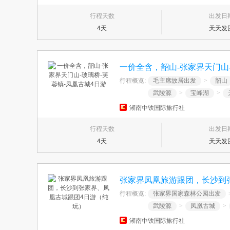
行程天数
出发日
4天
天天发
一价全含，韶山-张家界天门山-
行程概览:
毛主席故居出发
>
韶山
武陵源
>
宝峰湖
>
湖南中铁国际旅行社
行程天数
出发日
4天
天天发
张家界凤凰旅游跟团，长沙到
行程概览:
张家界国家森林公园出发
武陵源
>
凤凰古城
>
湖南中铁国际旅行社