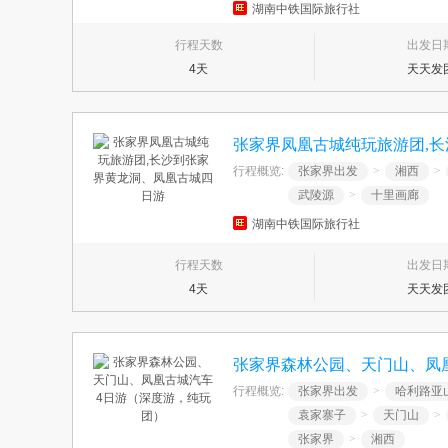
湖南中铁国际旅行社
行程天数
出发日
4天
天天发
张家界凤凰古城纯玩旅游团,
行程概览:
张家界出发
>
湘西
>
武陵源
>
十里画廊
湖南中铁国际旅行社
行程天数
出发日
4天
天天发
张家界森林公园、天门山、凤
行程概览:
张家界出发
>
哈利路亚
袁家寨子
>
天门山
>
张家界
>
湘西