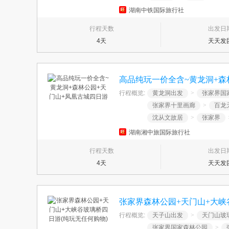
湖南中铁国际旅行社
行程天数
出发日
4天
天天发
高品纯玩一价全含~黄龙洞+森
行程概览:
黄龙洞出发
>
张家界国
张家界十里画廊
>
百龙
沈从文故居
>
张家界
湖南湘中旅国际旅行社
行程天数
出发日
4天
天天发
张家界森林公园+天门山+大峡
行程概览:
天子山出发
>
天门山玻
张家界国家森林公园
>