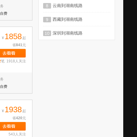
云南到湖南线路
8
务
自费
西藏到湖南线路
9
深圳到湖南线路
10
1858
¥
起
省
841
元
2
笔 1918人关注
务
自费
1938
¥
起
省
420
元
543人关注