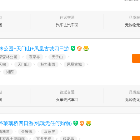
期
往返交通
品质服
团
汽车去汽车回
无购物无
林公园+天门山+凤凰古城四日游
家森林公园
>
袁家界
>
天子山
>
天梯
>
天门山
>
魅力湘西
>
凤凰古城
>
>
湘西
期
往返交通
品质服
团
火车去汽车回
无购物无
谷玻璃桥四日游(纯玩无任何购物)
璃栈道
>
金鞭溪
>
袁家界
>
张家界十里画廊
>
百龙天梯
>
杨家界
>