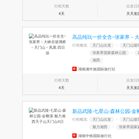
行程天数
出发日
4天
天天发
高品纯玩一价全含~张家界－
行程概览:
天门山出发
>
天门山玻
张家界国家森林公园
>
湘西
湖南湘中旅国际旅行社
行程天数
出发日
4天
天天发
新品武陵-七星山-森林公园-金
行程概览:
天门山出发
>
天门山玻
魅力湘西
>
张家界国家
湖南中铁国际旅行社