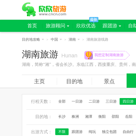
首页
旅游顾问
欣欣优选
跟团游
自
目的地攻略
中国
湖南
湖南旅游线路
>
>
>
湖南旅游
Hunan
我想定制湖南旅游
湖南，简称“湘”，省会长沙。东临江西，西接重庆、贵州，南
主页
目的地
景点
行程天数：
全部
一日游
二日游
三日游
四日游
目的地：
长沙
株洲
湘潭
衡阳
邵阳
岳阳
出游方式：
不限
跟团游
纯玩
独立包团
自由行