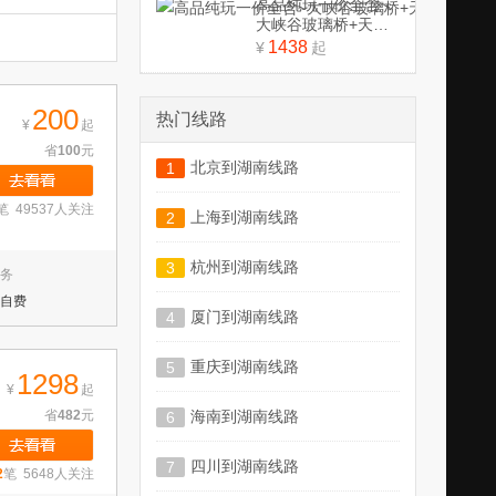
高品纯玩一价全含~
大峡谷玻璃桥+天门
山+凤凰古城3日纯玩
1438
¥
起
游
200
热门线路
¥
起
省
100
元
北京到湖南线路
1
笔 49537人关注
上海到湖南线路
2
杭州到湖南线路
3
务
自费
厦门到湖南线路
4
重庆到湖南线路
5
1298
¥
起
省
482
元
海南到湖南线路
6
四川到湖南线路
7
2
笔 5648人关注