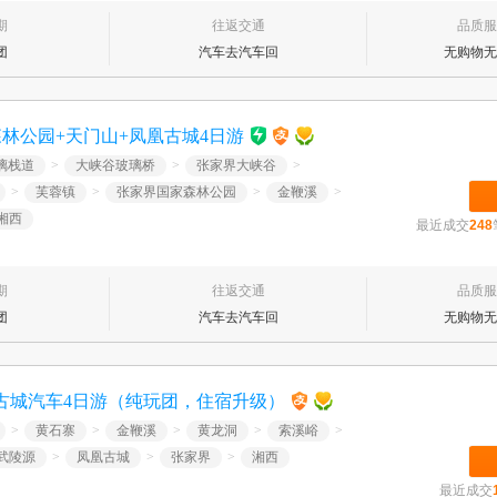
期
往返交通
品质服
团
汽车去汽车回
无购物无
林公园+天门山+凤凰古城4日游
璃栈道
>
大峡谷玻璃桥
>
张家界大峡谷
>
>
芙蓉镇
>
张家界国家森林公园
>
金鞭溪
>
湘西
最近成交
248
期
往返交通
品质服
团
汽车去汽车回
无购物无
古城汽车4日游（纯玩团，住宿升级）
>
黄石寨
>
金鞭溪
>
黄龙洞
>
索溪峪
>
武陵源
>
凤凰古城
>
张家界
>
湘西
最近成交