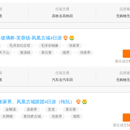
期
往返交通
品质服
团
高铁去高铁回
无购物无
玻璃桥-芙蓉镇-凤凰古城4日游
>
毛泽东纪念馆
>
毛泽东铜像
>
张家界
>
天子山
>
索溪峪
>
黄石寨
>
湘潭
>
张家界
最近成交
期
往返交通
品质服
团
汽车去汽车回
无购物无
张家界、凤凰古城跟团4日游（纯玩）
>
金鞭溪
>
袁家界
>
贺龙
>
黄石寨
>
吊脚楼
>
黄丝桥古城
>
张家界
>
湘西
最近成交
1